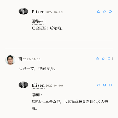
Elizen
2022-04-20
回复
@鸟叔
:
还会更新！哈哈哈。
面
1
2022-04-08
阅君一文，得着良多。
Elizen
2022-04-09
回复
@面
:
哈哈哈..真是奇怪，我这篇草稿竟然这么多人来
看。