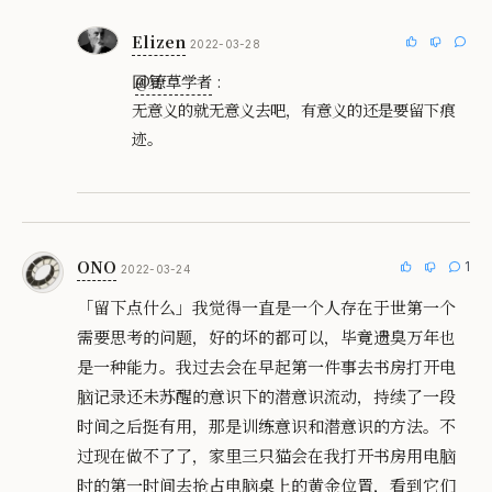
Elizen
2022-03-28
回复
@潦草学者
:
无意义的就无意义去吧，有意义的还是要留下痕
迹。
ONO
1
2022-03-24
「留下点什么」我觉得一直是一个人存在于世第一个
需要思考的问题，好的坏的都可以，毕竟遗臭万年也
是一种能力。我过去会在早起第一件事去书房打开电
脑记录还未苏醒的意识下的潜意识流动，持续了一段
时间之后挺有用，那是训练意识和潜意识的方法。不
过现在做不了了，家里三只猫会在我打开书房用电脑
时的第一时间去抢占电脑桌上的黄金位置，看到它们