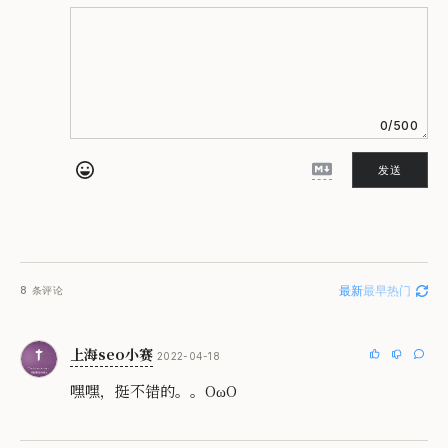
0/500
发送
最新
最早
热门
8
条评论
上海seo小赛
2022-04-18
嘿嘿，挺不错的。。OωO