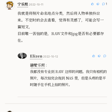
宁乐熙
1
2022-10-11
我就是将照片命名地点分类，然后将人物单独拎出
来。不定时的会去查看，觉得有灵感了，可能会写一
篇短文，
目前唯一苦恼的是，RAW文件和jpg是否有必要都存
在。
Elizen
2022-10-12
回复
@宁乐熙
:
我都没有专业到 RAW 这样的问题。我只有相机的
照片，每次拍完会拖到 NAS 里，但是头疼的是平
时随手在手机上拍的照片。