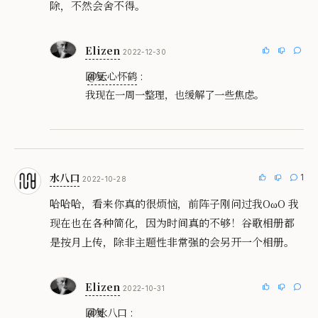
除，不然会舍不得。
Elizen
2022-12-30
回复
@云心怀鹤
:
我现在一周一整理，也缓解了一些焦虑。
水八口
1
2022-10-28
哈哈哈，看来你真的很烦恼，前阵子刚问过我OωO 我
现在也在各种简化，因为时间真的不够！谷歌相册都
是按月上传，除非主题性非常强的会另开一个相册。
Elizen
2022-10-31
回复
@水八口
: