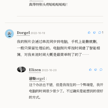
真得特别头疼哈哈哈哈哈！
Dorgel
1
2022-10-19
我的照片会通过串流同步到电脑，手机上能删就删，
一般只保留处理后的。电脑照片库按时间建了智能相
簿，对我来说时间大概是最简单明了的了……
Elizen
2022-10-20
回复
@Dorgel
:
这个办法也不错，但是我现在的一个弊端是，我开
电脑的时间很少很少了。不过确实是能想到的很好
的方式。