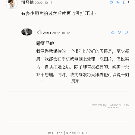
司马他
1
2022-10-11
有多少照片拍过之后就再也没打开过…
Elizen
2022-10-12
回复
@司马他
:
我觉得我保持的一个相对比较好的习惯是，至少每
周，我都会在手机或电脑上处理一次图片，但说实
话，自从拍娃之后，除了非常没必要的，确实一张
都不想删。同时，我丈母娘每天跟着他可以说一刻
展开
不停再拍视频、拍照片，但是手机容量也就那么
大…也没必要为了这个弄一个1T 的内存。这个事
儿很头疼。
Powered by
Twikoo
v1.7.15
©
Elizen
| since 2009