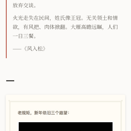
放弃交谈。
火光走失在民间，姓氏像王冠。无关领土和情
欲，有风把、肉体掀翻。大雁高瞻远瞩，人们
一日三餐。
——《风入松》
一