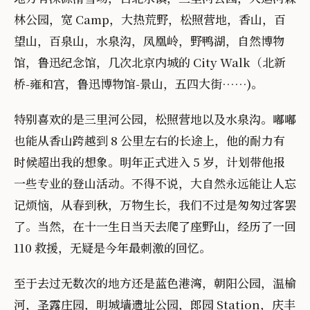
林公园，宽 Camp，大热荒野，松照营地，香山，百
望山，百泉山，水泉沟，凤凰岭，野鸭湖，自然博物
馆，鲁迅纪念馆，几次北京内城的 City Walk（北新
桥-雍和宫，鲁迅博物馆-景山，五四大街……)。
特别喜欢的是三里河公园，松照营地以及水泉沟。嘟嘟
也能从香山跨越到 8 公里左右的长途上，他的耐力有
时候超出我的想象。明年正式进入 5 岁，计划带他报
一些专业的登山活动。不得不说，大自然永远能让人忘
记烦恼，从春到秋，万物生长，我们不过是匆匆过客罢
了。当然，在十一生日当天去爬了座野山，经历了一回
110 救援，无疑是今年最刺激的回忆。
至于去过无数次的地方还是蓝色港湾，朝阳公园，温榆
河，圣露庄园，明城墙遗址公园，郎园 Station，庆丰