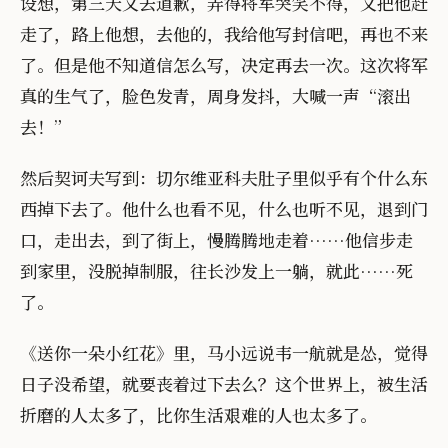
设想，第三天又去道歉，弄得将军哭笑不得，又把他赶
走了，路上他想，去他的，我给他写封信吧，再也不来
了。但是他不知道信怎么写，决定再去一次。这次将军
真的生气了，脸色发青，周身发抖，大喊一声“滚出
去！”
然后契诃夫写到：切尔维亚科夫肚子里似乎有个什么东
西掉下去了。他什么也看不见，什么也听不见，退到门
口，走出去，到了街上，慢腾腾地走着……他信步走
到家里，没脱掉制服，往长沙发上一躺，就此……死
了。
《送你一朵小红花》里，马小远说韦一航就是怂，觉得
日子没希望，就要丧着过下去么？这个世界上，被生活
折磨的人太多了，比你生活艰难的人也太多了。